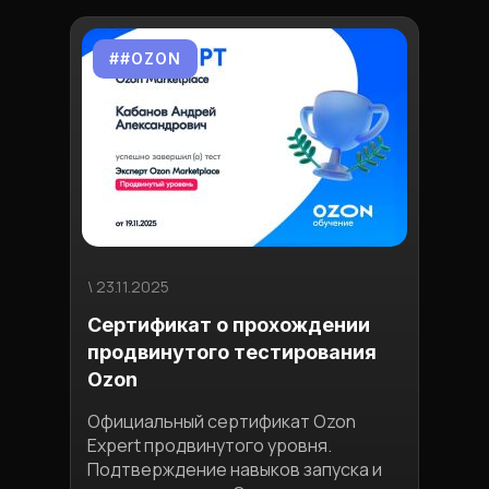
##OZON
#
\ 23.11.2025
\ 03.1
Сертификат о прохождении
Ман
продвинутого тестирования
пло
Ozon
Узна
конк
Официальный сертификат Ozon
обес
Expert продвинутого уровня.
приб
Подтверждение навыков запуска и