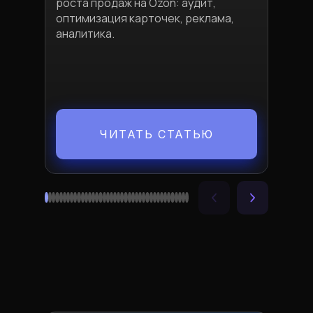
экон
роста продаж на Ozon: аудит,
и ст
оптимизация карточек, реклама,
Полу
аналитика.
расч
ЧИТАТЬ СТАТЬЮ