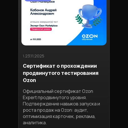
\ 23.11.2025
\ 03.1
Сертификат о прохождении
Ман
продвинутого тестирования
пло
Ozon
Узна
конк
Официальный сертификат Ozon
обес
Expert продвинутого уровня.
приб
Подтверждение навыков запуска и
экон
роста продаж на Ozon: аудит,
и ст
оптимизация карточек, реклама,
Полу
аналитика.