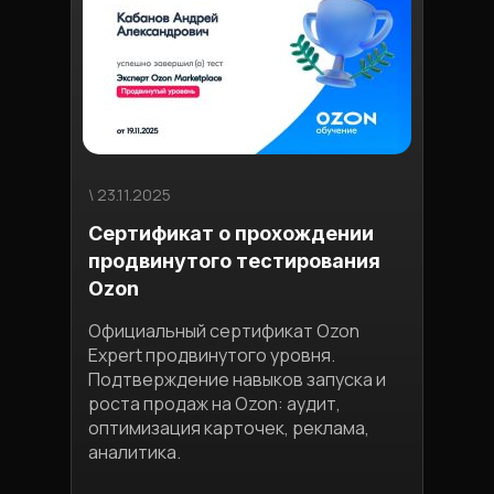
\ 23.11.2025
\ 03.1
Сертификат о прохождении
Ман
продвинутого тестирования
пло
Ozon
Узна
конк
Официальный сертификат Ozon
обес
Expert продвинутого уровня.
приб
Подтверждение навыков запуска и
экон
роста продаж на Ozon: аудит,
и ст
оптимизация карточек, реклама,
Полу
аналитика.
расч