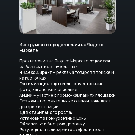
Инструменты продвижения на Яндекс
Маркете
Продвижение на Яндекс Маркете
строится
на базовых инструментах:
Яндекс Директ
– реклама товаров в поиске и
на карточках
Оптимизация карточек
– качественные
фото, заголовки и описания
Акции
– участие в промо-кампаниях площадки
Отзывы
– положительные оценки повышают
доверие и позиции
Для стабильного роста:
Установите
конкурентные цены
Обеспечьте
быструю доставку
Регулярно
анализируйте эффективность