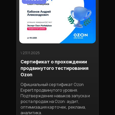
\ 23.11.2025
\ 03.1
Сертификат о прохождении
Ман
продвинутого тестирования
пло
Ozon
Узна
конк
Официальный сертификат Ozon
обес
Expert продвинутого уровня.
приб
Подтверждение навыков запуска и
экон
роста продаж на Ozon: аудит,
и ст
оптимизация карточек, реклама,
Полу
аналитика.