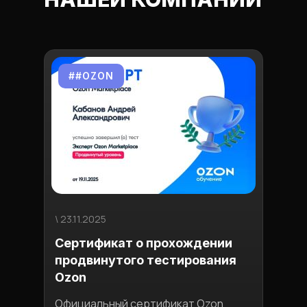
##OZON
#
\ 23.11.2025
\ 03.1
Сертификат о прохождении
Ман
продвинутого тестирования
пло
Ozon
Узна
конк
Официальный сертификат Ozon