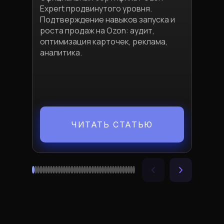
обес
Expert продвинутого уровня.
приб
Подтверждение навыков запуска и
экон
роста продаж на Ozon: аудит,
и ст
оптимизация карточек, реклама,
Полу
аналитика.
расч
ЧИТАТЬ СТАТЬЮ