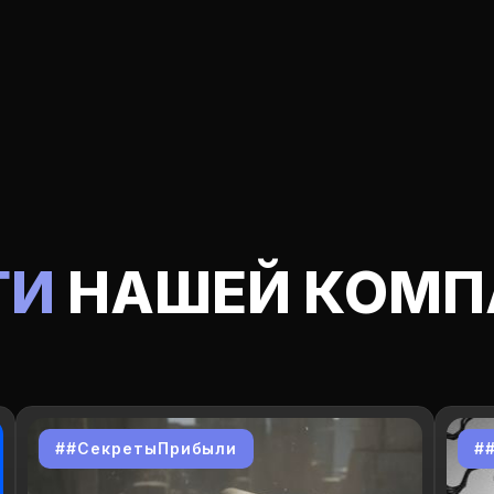
ГИ
НАШЕЙ КОМП
##СекретыПрибыли
#