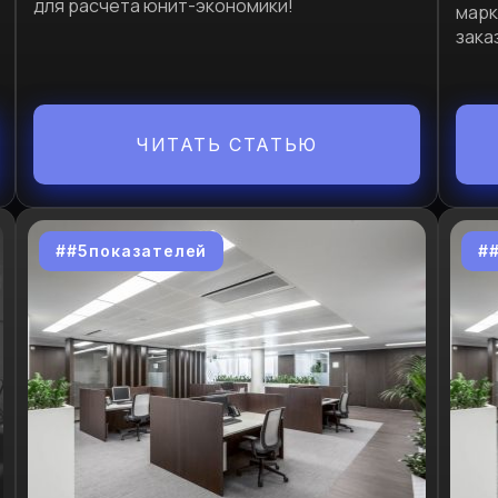
для расчета юнит-экономики!
марк
зака
ЧИТАТЬ СТАТЬЮ
##5показателей
#