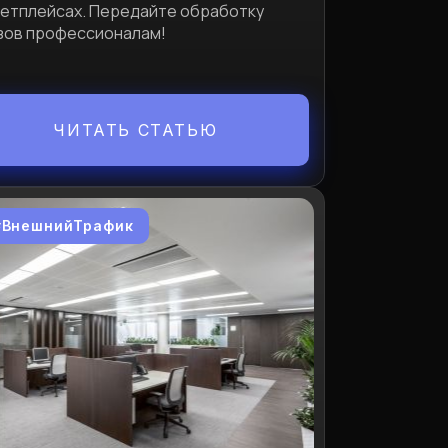
етплейсах. Передайте обработку
зов профессионалам!
ЧИТАТЬ СТАТЬЮ
#ВнешнийТрафик