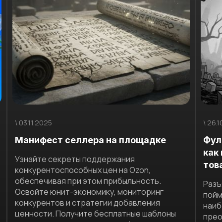
\ 03.11.2025
\ 26.
Манифест селлера на площадке
Фул
как
Узнайте секреты поддержания
тов
конкурентоспособных цен на Ozon,
обеспечивая при этом прибыльность.
Разъ
Освойте юнит-экономику, мониторинг
пойм
конкурентов и стратегии добавления
наиб
ценности. Получите бесплатные шаблоны
прео